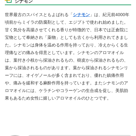
シナモン
世界最古のスパイスともよばれる「
シナモン
」は、紀元前4000年
頃前からミイラの防腐剤として、エジプトで使われ始めました。
甘く気分を高揚させてくれる香りが特徴的で、日本では正倉院に
宝物として奉納され「薬物」としても古くから利用されてきまし
た。シナモンは身体を温める作用を持っており、冷えからくる生
理痛などの痛みを得意としています。シナモンのアロマオイル
は、葉付き小枝から採油されるもの、樹皮から採油されるもの、
葉から採油されるものがあります。葉から採油されるシナモンリ
ーフには、オイゲノールが多く含まれており、優れた鎮痛作用
や、痛みを緩和する麻酔作用を持っています。またシナモンのア
ロマオイルには、ケラチンやコラーゲンの生合成を促し、美肌効
果もあるため女性に嬉しいアロマオイルのひとつです。