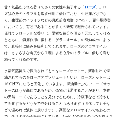
甘く気品あふれる香りで多くの女性を魅了する「
ローズ
」。ロー
ズは心身のトラブルを癒す作用に優れており、生理痛だけでな
く、生理前のイライラなどの月経前症候群（PMS）、更年期障害
においても、有効であることが多くの研究で報告されています。
優雅でフローラルな香りは、憂鬱な気分を明るく元気してくれる
とともに、鎮痛作用に優れる「ゲラニオール」の有効成分によっ
て、直接的に痛みを緩和してくれます。ローズのアロマオイル
は、さまざまな角度から生理による心身のトラブルに優しく寄り
添ってくれるのです。
水蒸気蒸留法で採油されてものをローズオットー、溶剤抽出で採
油されてものをローズアブソリュートといい、ローズオットーは
16℃以下になると固化していきます。採油量の少ないローズオッ
トーのほうが高価であるため、偽物が流通することがあり、本物
の天然ローズであることを見分けるために、冷蔵庫などで冷やし
て固化するかどうかで見分けることもあります（固化しても手な
どで温めれば液体に戻ります）。高価なアロマオイルでもあるの
で、生活の木から販売されている、1mlなどの少量のものを購入さ