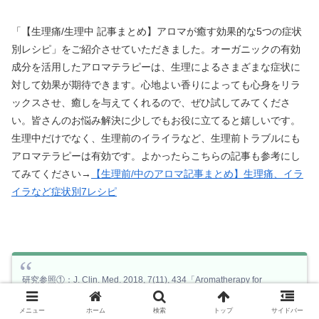
「【生理痛/生理中 記事まとめ】アロマが癒す効果的な5つの症状
別レシピ」をご紹介させていただきました。オーガニックの有効
成分を活用したアロマテラピーは、生理によるさまざまな症状に
対して効果が期待できます。心地よい香りによっても心身をリラ
ックスさせ、癒しを与えてくれるので、ぜひ試してみてくださ
い。皆さんのお悩み解決に少しでもお役に立てると嬉しいです。
生理中だけでなく、生理前のイライラなど、生理前トラブルにも
アロマテラピーは有効です。よかったらこちらの記事も参考にし
てみてください→
【生理前/中のアロマ記事まとめ】生理痛、イラ
イラなど症状別7レシピ
研究参照①：J. Clin. Med. 2018, 7(11), 434「Aromatherapy for
Managing Pain in Primary Dysmenorrhea: A Systematic Review of
メニュー
ホーム
検索
トップ
サイドバー
Randomized Placebo-Controlled Trials」