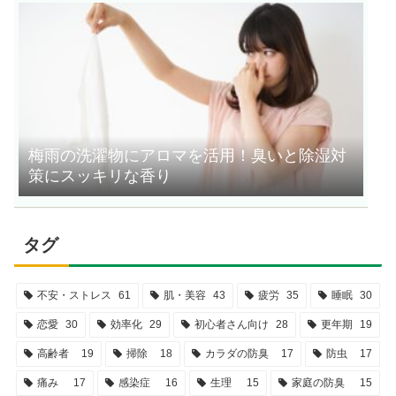
梅雨の洗濯物にアロマを活用！臭いと除湿対
策にスッキリな香り
タグ
不安・ストレス
61
肌・美容
43
疲労
35
睡眠
30
恋愛
30
効率化
29
初心者さん向け
28
更年期
19
高齢者
19
掃除
18
カラダの防臭
17
防虫
17
痛み
17
感染症
16
生理
15
家庭の防臭
15