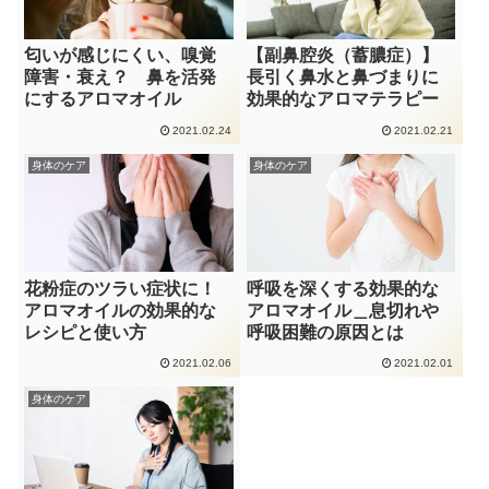
匂いが感じにくい、嗅覚
【副鼻腔炎（蓄膿症）】
障害・衰え？ 鼻を活発
長引く鼻水と鼻づまりに
にするアロマオイル
効果的なアロマテラピー
2021.02.24
2021.02.21
身体のケア
身体のケア
花粉症のツラい症状に！
呼吸を深くする効果的な
アロマオイルの効果的な
アロマオイル＿息切れや
レシピと使い方
呼吸困難の原因とは
2021.02.06
2021.02.01
身体のケア