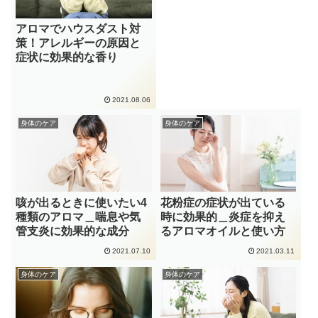
アロマでハウスダスト対
策！アレルギーの原因と
症状に効果的な香り
2021.08.06
身体のケア
身体のケア
咳が出るときに使いたい4
花粉症の症状が出ている
種類のアロマ＿喘息や気
時に効果的＿炎症を抑え
管支炎に効果的な成分
るアロマオイルと使い方
2021.07.10
2021.03.11
身体のケア
身体のケア