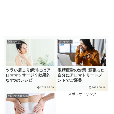
身体のケア
身体のケア
ツラい肩こり解消にはア
眼精疲労の対策_頑張った
ロママッサージ？効果的
自分にアロマトリートメ
な4つのレシピ
ントでご褒美
2023.07.09
2023.06.16
スポンサーリンク
アロマの基礎知識