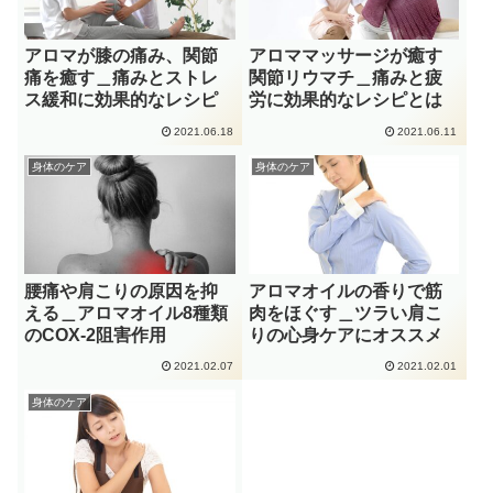
アロマが膝の痛み、関節
アロママッサージが癒す
痛を癒す＿痛みとストレ
関節リウマチ＿痛みと疲
ス緩和に効果的なレシピ
労に効果的なレシピとは
2021.06.18
2021.06.11
身体のケア
身体のケア
腰痛や肩こりの原因を抑
アロマオイルの香りで筋
える＿アロマオイル8種類
肉をほぐす＿ツラい肩こ
のCOX-2阻害作用
りの心身ケアにオススメ
2021.02.07
2021.02.01
身体のケア