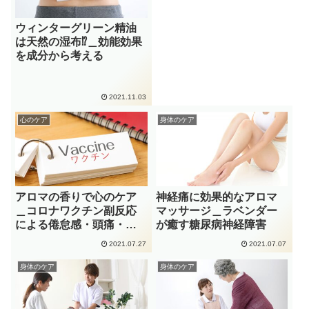
ウィンターグリーン精油
は天然の湿布⁉︎＿効能効果
を成分から考える
2021.11.03
心のケア
身体のケア
アロマの香りで心のケア
神経痛に効果的なアロマ
＿コロナワクチン副反応
マッサージ＿ラベンダー
による倦怠感・頭痛・吐
が癒す糖尿病神経障害
き気
2021.07.27
2021.07.07
身体のケア
身体のケア