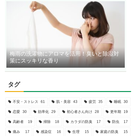
梅雨の洗濯物にアロマを活用！臭いと除湿対
策にスッキリな香り
タグ
不安・ストレス
61
肌・美容
43
疲労
35
睡眠
30
恋愛
30
効率化
29
初心者さん向け
28
更年期
19
高齢者
19
掃除
18
カラダの防臭
17
防虫
17
痛み
17
感染症
16
生理
15
家庭の防臭
15