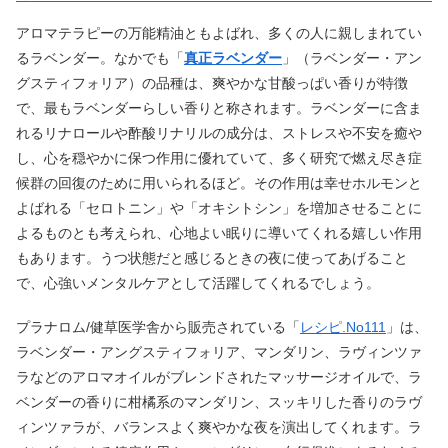
アロマテラピーの万能精油ともよばれ、多くの人に親しまれてい
るラベンダー。なかでも「
真正ラベンダー
」（ラベンダー・アン
グスティフォリア）の品種は、爽やかな甘酸っぱい香りが特徴
で、最もラベンダーらしい香りと称されます。ラベンダーに含ま
れるリナロールや酢酸リナリルの成分は、ストレスや不安を癒や
し、心を穏やかに保つ作用に優れていて、多く研究で燃え尽き症
候群の回復のために用いられるほど。その作用は幸せホルモンと
よばれる「セロトニン」や「オキシトシン」を増加させることに
よるものとも考えられ、心地よい眠りに導いてくれる嬉しい作用
もあります。うつ状態だと感じるときの夜に使ってあげること
で、心強いメンタルケアとして活躍してくれるでしょう。
プラナロム/健草医学舎から販売されている「
レシピ.No111
」は、
ラベンダー・アングスティフォリア、マンダリン、ラヴィンツァ
ラなどのアロマオイルがブレンドされたマッサージオイルで、ラ
ベンダーの香りに柑橘系のマンダリン、スッキリした香りのラヴ
ィンツァラが、バランスよく爽やかな夜を演出してくれます。ラ