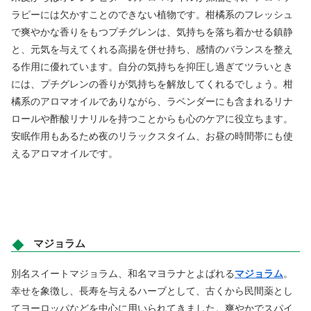
ラピーには欠かすことのできない植物です。柑橘系のフレッシュ
で爽やかな香りをもつプチグレンは、気持ちを落ち着かせる鎮静
と、元気を与えてくれる高揚を併せ持ち、感情のバランスを整え
る作用に優れています。自分の気持ちを抑圧し過ぎてツラいとき
には、プチグレンの香りが気持ちを解放してくれるでしょう。柑
橘系のアロマオイルでありながら、ラベンダーにも含まれるリナ
ロールや酢酸リナリルを持つことからも心のケアに役立ちます。
安眠作用もあるため夜のリラックスタイム、お昼の時間帯にも使
えるアロマオイルです。
マジョラム
別名スイートマジョラム、和名マヨラナとよばれる
マジョラム
。
幸せを象徴し、長寿を与えるハーブとして、古くから民間薬とし
てヨーロッパなどを中心に用いられてきました。爽やかでスパイ