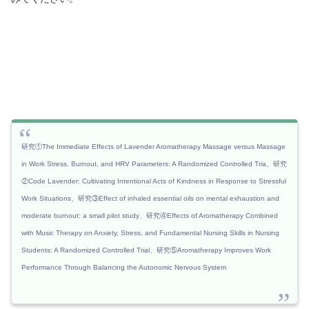
研究①The Immediate Effects of Lavender Aromatherapy Massage versus Massage
in Work Stress, Burnout, and HRV Parameters: A Randomized Controlled Tria、研究
②Code Lavender: Cultivating Intentional Acts of Kindness in Response to Stressful
Work Situations、研究③Effect of inhaled essential oils on mental exhaustion and
moderate burnout: a small pilot study、研究④Effects of Aromatherapy Combined
with Music Therapy on Anxiety, Stress, and Fundamental Nursing Skills in Nursing
Students: A Randomized Controlled Trial、研究⑤Aromatherapy Improves Work
Performance Through Balancing the Autonomic Nervous System