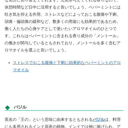
休憩時間など日中に活用すると良いでしょう。ペパーミントには
吐き気を抑える作用、ストレスなどによっておこる腹痛や下痢、
頭痛・偏頭痛の緩和など、数多くの用途にも効果的であるため、
働く人たちの心身ケアとして使いたいアロマオイルのひとつで
す。これらはペパーミントに含まれる香り成分の「メントール」
の働きが関与しているともされており、メントールを多く含むア
ロマオイルを選ぶと良いでしょう。
ストレスでおこる腹痛と下痢に効果的なペパーミントのアロ
マオイル
バジル
英名の「王の」という意味に由来するともされる
バジル
は、料理
にも多用されるインド原産の植物。インドでは神に捧げられ、ア