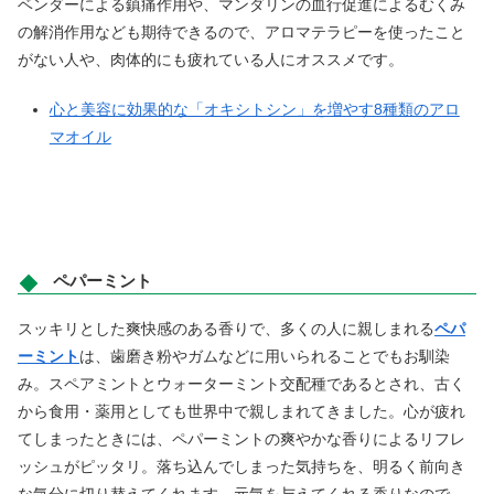
ベンダーによる鎮痛作用や、マンダリンの血行促進によるむくみ
の解消作用なども期待できるので、アロマテラピーを使ったこと
がない人や、肉体的にも疲れている人にオススメです。
心と美容に効果的な「オキシトシン」を増やす8種類のアロ
マオイル
ペパーミント
スッキリとした爽快感のある香りで、多くの人に親しまれる
ペパ
ーミント
は、歯磨き粉やガムなどに用いられることでもお馴染
み。スペアミントとウォーターミント交配種であるとされ、古く
から食用・薬用としても世界中で親しまれてきました。心が疲れ
てしまったときには、ペパーミントの爽やかな香りによるリフレ
ッシュがピッタリ。落ち込んでしまった気持ちを、明るく前向き
な気分に切り替えてくれます。元気を与えてくれる香りなので、