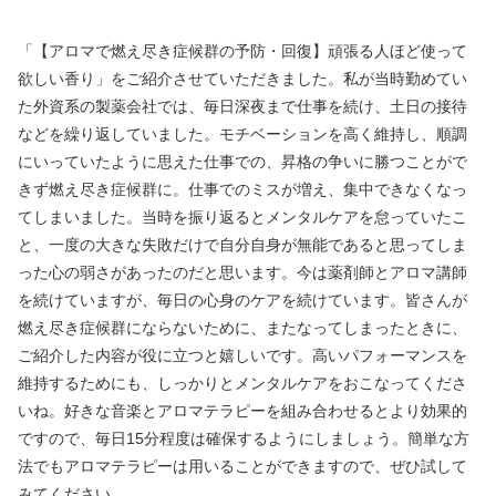
「【アロマで燃え尽き症候群の予防・回復】頑張る人ほど使って
欲しい香り」をご紹介させていただきました。私が当時勤めてい
た外資系の製薬会社では、毎日深夜まで仕事を続け、土日の接待
などを繰り返していました。モチベーションを高く維持し、順調
にいっていたように思えた仕事での、昇格の争いに勝つことがで
きず燃え尽き症候群に。仕事でのミスが増え、集中できなくなっ
てしまいました。当時を振り返るとメンタルケアを怠っていたこ
と、一度の大きな失敗だけで自分自身が無能であると思ってしま
った心の弱さがあったのだと思います。今は薬剤師とアロマ講師
を続けていますが、毎日の心身のケアを続けています。皆さんが
燃え尽き症候群にならないために、またなってしまったときに、
ご紹介した内容が役に立つと嬉しいです。高いパフォーマンスを
維持するためにも、しっかりとメンタルケアをおこなってくださ
いね。好きな音楽とアロマテラピーを組み合わせるとより効果的
ですので、毎日15分程度は確保するようにしましょう。簡単な方
法でもアロマテラピーは用いることができますので、ぜひ試して
みてください。