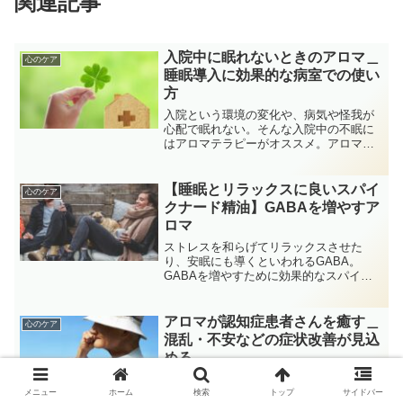
関連記事
入院中に眠れないときのアロマ＿
心のケア
睡眠導入に効果的な病室での使い
方
入院という環境の変化や、病気や怪我が
心配で眠れない。そんな入院中の不眠に
はアロマテラピーがオススメ。アロマテ
ラピーを用いることで睡眠導入や、睡眠
の質を改善する研究が発表されていま
す。効果的なアロマオイルと、病室での
【睡眠とリラックスに良いスパイ
心のケア
使い方をご紹介します。
クナード精油】GABAを増やすア
ロマ
ストレスを和らげてリラックスさせた
り、安眠にも導くといわれるGABA。
GABAを増やすために効果的なスパイク
ナードの使い方をご紹介します。ストレ
スがたまってしまっている、なかなか寝
付けないなどでお困りの人にオススメ。
アロマが認知症患者さんを癒す＿
心のケア
混乱・不安などの症状改善が見込
める
アロマテラピーには認知症患者さんの症
状改善が認められた研究があり、心地よ
メニュー
ホーム
検索
トップ
サイドバー