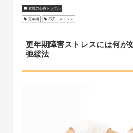
女性の心身トラブル
更年期
不安・ストレス
更年期障害ストレスには何が効
弛緩法