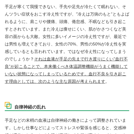
手足が寒くて我慢できない、手先や足先が冷たくて眠れない、そ
んツラい症状をおこす冷え性ですが、”冷えは万病のもと”ともよば
れるように、肩こりや腰痛、頭痛、倦怠感、不眠なども引き起こ
すとされています。また冷えは痩せにくい、肌がかさつくなど美
容の面からも大敵。女性に多いイメージの冷え性ですが、最近で
は男性も増えてきており、女性の70%、男性の50%が冷え性を実
感しているとも言われています。ではなぜ冷え性になってしまう
のでしょうか？
それは血液が手足の先まで行き渡りにくい”血行不
良”が起こることで、本来働くべき体温調整機能がうまく機能して
いない状態になってしまっているためです。血行不良を引き起こ
す理由としては、次のような主な原因が考えられます
。
自律神経の乱れ
手足などの末梢の血液は自律神経の働きによって調整されていま
す。しかし仕事などによってストレスや緊張を感じると、交感神